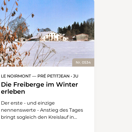
Nr. 0534
LE NOIRMONT — PRÉ PETITJEAN • JU
Die Freiberge im Winter
erleben
Der erste - und einzige
nennenswerte - Anstieg des Tages
bringt sogleich den Kreislauf in
Schwung: Er führt vom Bahnhof Le
Noirmont zum Sanatorium hoch