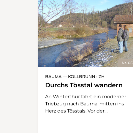
Nr. 05
BAUMA — KOLLBRUNN • ZH
Durchs Tösstal wandern
Ab Winterthur fährt ein moderner
Triebzug nach Bauma, mitten ins
Herz des Tösstals. Vor der
Wanderung der Töss entlang lohnt
sich ein Rundgang durch das Dorf.
Vom Bahnhof gelangt man dann