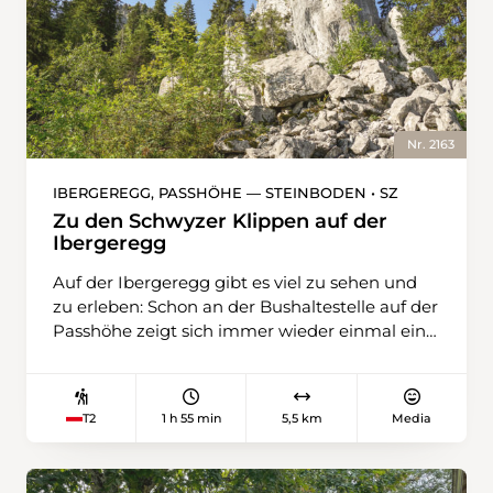
Nr. 2163
IBERGEREGG, PASSHÖHE — STEINBODEN • SZ
Zu den Schwyzer Klippen auf der
Ibergeregg
Auf der Ibergeregg gibt es viel zu sehen und
zu erleben: Schon an der Bushaltestelle auf der
Passhöhe zeigt sich immer wieder einmal eine
(ungiftige) Barrenringelnatter auf dem
warmen Beton; unterwegs zum Steinboden
ragen die imposanten Schwyzer Klippen aus
1 h 55 min
5,5 km
Media
T2
dem dunklen Wald; in der Isentobelhütte gibt
es hervorragenden Alpkäse direkt aus dem
Käsekeller. Etwa auf halbem Weg steht zudem