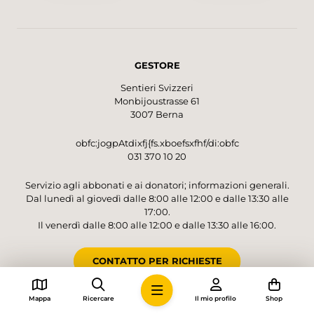
Caquerelle, bietet sich ein Zwischenstopp im
Restaurant an, bevor es über Wiesen und
Weiden sanft den Hügel hinuntergeht. Wieder
im Tal unten angekommen, findet man sich
GESTORE
plötzlich der Autobahneinfahrt von St-Ursanne
gegenüber. Ein kurzer, lauter Abschnitt, bevor
Sentieri Svizzeri
die Wanderung mit dem imposanten
Monbijoustrasse 61
Eisenbahnviadukt Combe Maran, der
3007 Berna
lauschigen Flusslandschaft und dem etwas
weiter flussabwärts gelegenen Altstädtchen
obfc:jogpAtdixfj{fs.xboefsxfhf/di:obfc
031 370 10 20
nochmals einige Höhepunkte liefert.
Servizio agli abbonati e ai donatori; informazioni generali.
Dal lunedì al giovedì dalle 8:00 alle 12:00 e dalle 13:30 alle
17:00.
Il venerdì dalle 8:00 alle 12:00 e dalle 13:30 alle 16:00.
CONTATTO PER RICHIESTE
Mappa
Ricercare
Il mio profilo
Shop
CONTO PER DONAZIONI