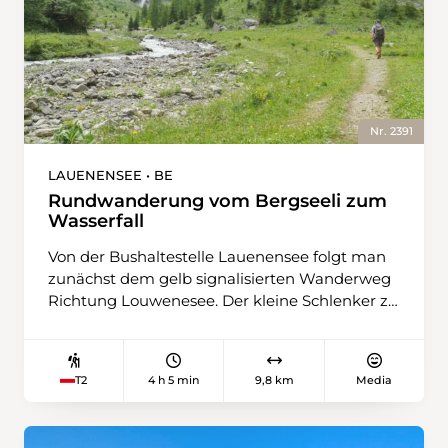
Nr. 2391
LAUENENSEE • BE
Rundwanderung vom Bergseeli zum
Wasserfall
Von der Bushaltestelle Lauenensee folgt man
zunächst dem gelb signalisierten Wanderweg
Richtung Louwenesee. Der kleine Schlenker zu
Beginn der Wanderung lohnt sich: Eingebettet
zwischen Moorflächen und Wiesen, spiegelt
das klare Wasser des Sees die Gipfel der
4 h 5 min
9,8 km
Media
T2
Umgebung. Für ein kurzes Wegstück folgt
man der Schweiz-Mobil-Route 307
südwestlich. Sobald die Steigung beginnt,