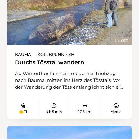
Nr. 0531
BAUMA — KOLLBRUNN • ZH
Durchs Tösstal wandern
Ab Winterthur fährt ein moderner Triebzug
nach Bauma, mitten ins Herz des Tösstals. Vor
der Wanderung der Töss entlang lohnt sich ein
Rundgang durch das Dorf. Vom Bahnhof
gelangt man dann zum Fluss und folgt ihm
auf einem angenehmen Weg bis zum Ziel in
4 h 5 min
17,6 km
Media
T1
Kollbrunn. Der Wanderweg gilt ebenfalls als
Veloweg, doch während der Winterzeit sind
Wandernde hier ungestört. Nach dem
ehemaligen Stauwerk bei Rittweg, der