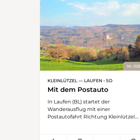
Nr. 02
KLEINLÜTZEL — LAUFEN • SO
Mit dem Postauto
In Laufen (BL) startet der
Wanderausflug mit einer
Postautofahrt Richtung Kleinlützel.
Es fährt bis an die Landesgrenze,
teilweise sogar auf französischem
Boden. Unmittelbar vor der ersten