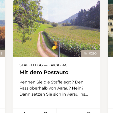
89
Nr. 0290
STAFFELEGG — FRICK • AG
Mit dem Postauto
Kennen Sie die Staffelegg? Den
Pass oberhalb von Aarau? Nein?
Dann setzen Sie sich in Aarau ins
Postauto. Postautos sind eine tolle
Erfindung. Sie fahren fast überall hin.
Sie sind schön gelb und zuverlässig.