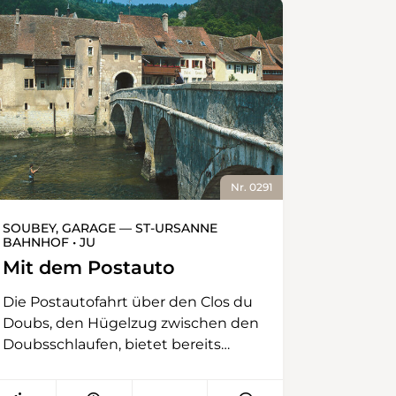
Nr. 0291
SOUBEY, GARAGE — ST-URSANNE
BAHNHOF • JU
Mit dem Postauto
Die Postautofahrt über den Clos du
Doubs, den Hügelzug zwischen den
Doubsschlaufen, bietet bereits
einige schöne Aussichten, etwa auf
das Städtchen St‑Ursanne oder