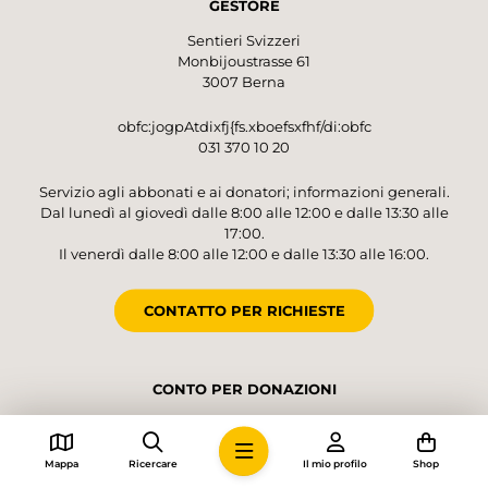
GESTORE
Sentieri Svizzeri
Monbijoustrasse 61
3007 Berna
obfc:jogpAtdixfj{fs.xboefsxfhf/di:obfc
031 370 10 20
Servizio agli abbonati e ai donatori; informazioni generali.
Dal lunedì al giovedì dalle 8:00 alle 12:00 e dalle 13:30 alle
17:00.
Il venerdì dalle 8:00 alle 12:00 e dalle 13:30 alle 16:00.
CONTATTO PER RICHIESTE
CONTO PER DONAZIONI
Sentieri Svizzeri, 3007 Berna
IBAN CH48 0900 0000 4001 4552 5
Mappa
Ricercare
Il mio profilo
Shop