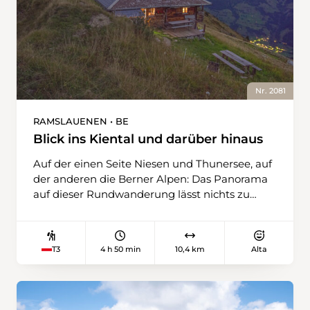
Nr. 2081
RAMSLAUENEN • BE
Blick ins Kiental und darüber hinaus
Auf der einen Seite Niesen und Thunersee, auf
der anderen die Berner Alpen: Das Panorama
auf dieser Rundwanderung lässt nichts zu
wünschen übrig. Je nach Vorliebe kann sie als
Eintageswanderung oder als gemütliche
Zweitagestour mit Übernachtung in der
4 h 50 min
10,4 km
Alta
T3
Grathütte gemacht werden. Nur eines muss
man sein: schwindelfrei. Mit der Seilbahn
erreicht man Ramslauenen, wo der steile
Aufstieg beginnt. Im Zickzack gewinnt der