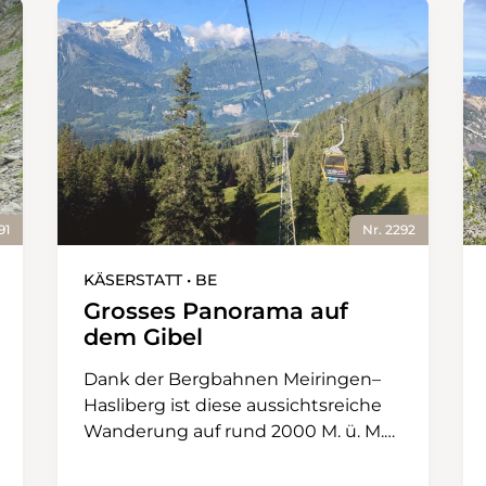
91
Nr. 2292
KÄSERSTATT • BE
Grosses Panorama auf
dem Gibel
Dank der Bergbahnen Meiringen–
Hasliberg ist diese aussichtsreiche
Wanderung auf rund 2000 M. ü. M.
für ein breites Publikum gut
erreichbar. Der Weg ist grösstenteils