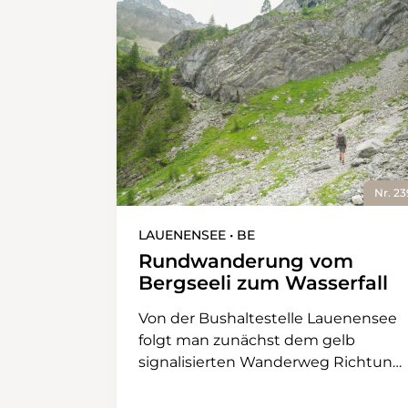
Nr. 23
LAUENENSEE • BE
Rundwanderung vom
Bergseeli zum Wasserfall
Von der Bushaltestelle Lauenensee
folgt man zunächst dem gelb
signalisierten Wanderweg Richtung
Louwenesee. Der kleine Schlenker
zu Beginn der Wanderung lohnt