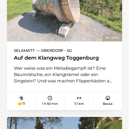
Nr. 0472
SELAMATT — OBERDORF • SG
Auf dem Klangweg Toggenburg
Wer weiss was ein Melodiegampfi ist? Eine
Baumrätsche, ein Klangträmel oder ein
Singstein? Und was machen Flipperkästen am
Wanderweg? Es sind nur einige von vielen
Instrumenten auf dem Toggenburger
Klangweg. Dieser führt als einfache
1 h 50 min
7,1 km
Bassa
T1
Panoramawanderung von der Alp Selamatt
bei Alt St. Johann bis nach Oberdorf bei
Wildhaus. Die vielen Klanginstallationen am
Wegrand können im Verlauf der Wanderung