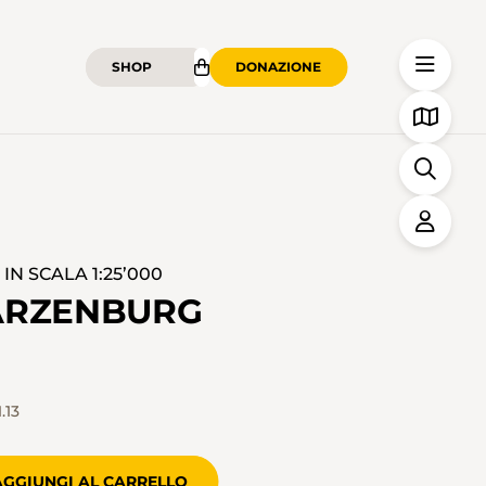
SHOP
DONAZIONE
N SCALA 1:25’000
ARZENBURG
.13
AGGIUNGI AL CARRELLO