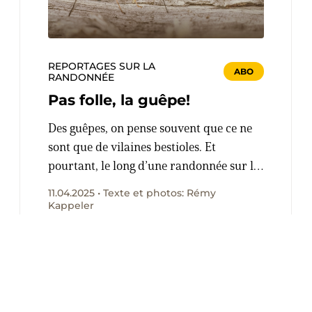
REPORTAGES SUR LA
ABO
RANDONNÉE
Pas folle, la guêpe!
Des guêpes, on pense souvent que ce ne
sont que de vilaines bestioles. Et
pourtant, le long d’une randonnée sur la
rampe sud du Lötschberg, Nina König et
11.04.2025 • Texte et photos: Rémy
Adrien von Virag expliquent l’incroyable
Kappeler
diversité de ces insectes et leur rôle pour
l’équilibre de l’écosystème.