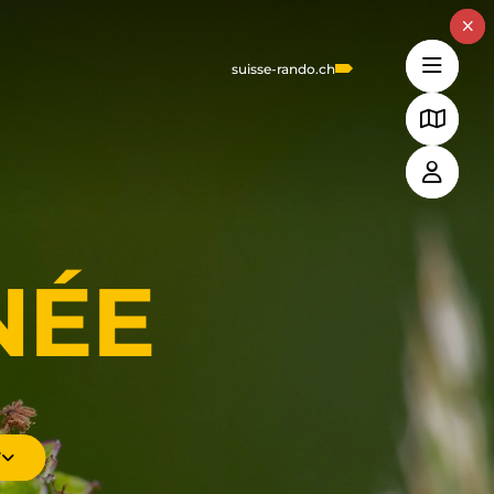
suisse-rando.ch
NÉE
T