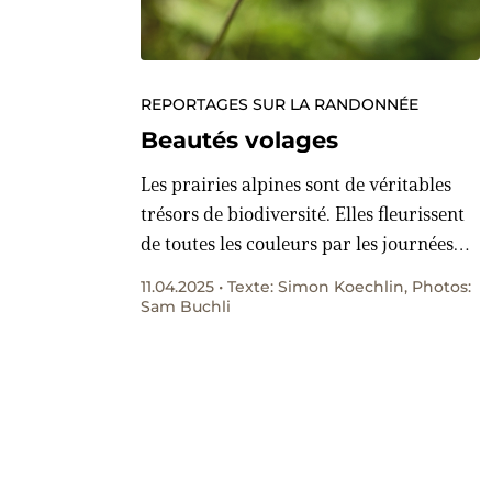
REPORTAGES SUR LA RANDONNÉE
Beautés volages
Les prairies alpines sont de véritables
trésors de biodiversité. Elles fleurissent
de toutes les couleurs par les journées
ensoleillées d’été, et des dizaines
11.04.2025 • Texte: Simon Koechlin, Photos:
d’espèces de papillons les survolent
Sam Buchli
gracieusement. En randonnée dans les
Gastlosen avec Martin Albrecht,
spécialiste des papillons.