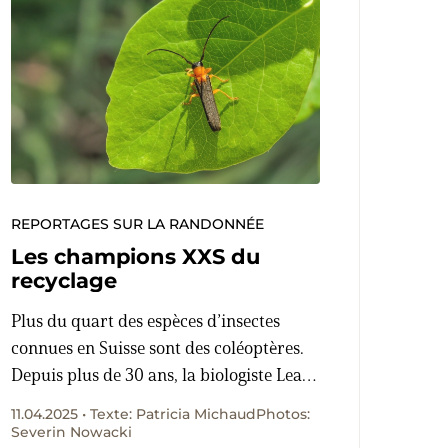
REPORTAGES SUR LA RANDONNÉE
Les champions XXS du
recyclage
Plus du quart des espèces d’insectes
connues en Suisse sont des coléoptères.
Depuis plus de 30 ans, la biologiste Lea
Kamber nourrit une passion pour ces
11.04.2025 • Texte: Patricia MichaudPhotos:
décomposeurs indispensables au bon
Severin Nowacki