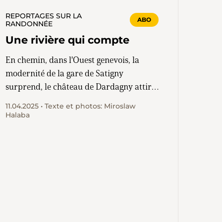
REPORTAGES SUR LA
ABO
RANDONNÉE
Une rivière qui compte
En chemin, dans l'Ouest genevois, la
modernité de la gare de Satigny
surprend, le château de Dardagny attire
et les vignobles invitent à la dégustation
11.04.2025 • Texte et photos: Miroslaw
de vin.
Halaba