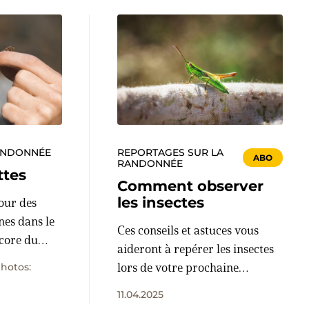
ANDONNÉE
REPORTAGES SUR LA
ABO
RANDONNÉE
ttes
Comment observer
les insectes
our des
nes dans le
Ces conseils et astuces vous
core du
aideront à repérer les insectes
manger des
lors de votre prochaine
photos:
goût ont les
randonnée.
res?
11.04.2025