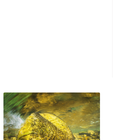
fonctionnement de l’écosystème.
Rencontre sur le terrain, dans une forêt
incendiée au-dessus des gorges
soleuroises du Wolfsschlucht.