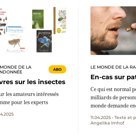
 MONDE DE LA
LE MONDE DE LA R
ABO
NDONNÉE
En-cas sur pa
vres sur les insectes
Ce qui est normal p
ur les amateurs intéressés
milliards de person
mme pour les experts
monde demande en
courage en Suisse: 
04.2025
11.04.2025 • Texte et 
insectes. Mais quel 
Angelika Imhof
vers, grillons et aut