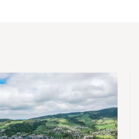
Constituent-ils un 
randonnée adapté?