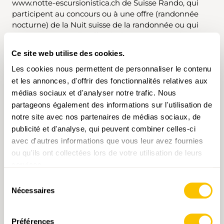
www.notte-escursionistica.ch de Suisse Rando, qui
participent au concours ou à une offre (randonnée
nocturne) de la Nuit suisse de la randonnée ou qui
organisent une telle offre déclarent accepter les
conditions générales de l’association Suisse Rando, en
Ce site web utilise des cookies.
particulier les conditions suivantes.
Les cookies nous permettent de personnaliser le contenu
et les annonces, d'offrir des fonctionnalités relatives aux
médias sociaux et d'analyser notre trafic. Nous
Coûts
partageons également des informations sur l'utilisation de
notre site avec nos partenaires de médias sociaux, de
L’enregistrement d’une offre ainsi que les services de
publicité et d'analyse, qui peuvent combiner celles-ci
communication en lien avec la Nuit suisse de la
avec d'autres informations que vous leur avez fournies
randonnée sont gratuits pour les partenaires officiels
ou qu'ils ont collectées lors de votre utilisation de leurs
de Suisse Rando et aussi pour les associations
services.
cantonales de tourisme pédestre, lesquelles sont
membres de l’association Suisse Rando.
Sélection
Nécessaires
du
Pour toutes les autres personnes et organisations, le
consentement
prix de base de la mise en ligne d’une offre sur le site
Préférences
Internet www.nuitrando.ch s’élève à 130 francs*.