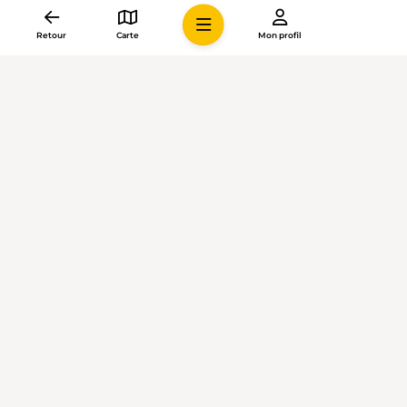
Retour
Carte
Mon profil
PREDA — SPINAS • GR
Eaux sauvages sur la Via Albula
Sur son étape reine de Preda à Spinas, la Via
Albula/Bernina mène au Val Bever (GR). Le paysage
de lacs alpins se fait particulièrement impressionnant