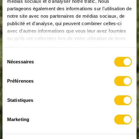
médias sociaux et d'analyser notre trafic. Nous
partageons également des informations sur l'utilisation de
notre site avec nos partenaires de médias sociaux, de
publicité et d'analyse, qui peuvent combiner celles-ci
REPORTAGES SUR LA RANDONNÉE
ABO
avec d'autres informations que vous leur avez fournies
Nuances de vert
ou qu'ils ont collectées lors de votre utilisation de leurs
dans la forêt
services.
Sélection
Epicéas, mélèzes, aroles, pins de montagne et pins
Nécessaires
couchés: entre les portails du tunnel à Preda et à
du
Spinas, on observe très bien la transition entre la
consentement
forêt et la limite forestière. Petite initiation à la
Préférences
botanique sylvestre en compagnie d’un garde
forestier de la vallée de l’Albula.
29.05.2026 • Texte: Rémy Kappeler, Photos: natur-
Statistiques
welten.ch, Rémy Kappeler
Marketing