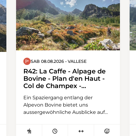
Charmey angekommen, werden Sie
vom ständigen Panoramablick auf
den Moléson und die Region
Gruyère begeistert sein.
SAB 08.08.2026 • VALLESE
R42: La Caffe - Alpage de
Bovine - Plan d'en Haut -
Col de Champex -
Champex-Lac
Ein Spaziergang entlang der
Alpevon Bovine bietet uns
aussergewöhnliche Ausblicke auf
das Rhonetal und führt uns durch
riesige Heidelbeerfelder. Dort ist
eine kleine Pause für die Liebhaber