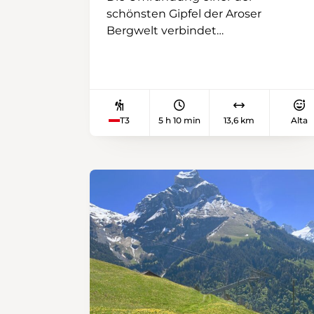
schönsten Gipfel der Aroser
Bergwelt verbindet
Herausforderung mit Genuss. Den
Aufstieg meistern wir via
Furggatobel zur Schiesshornfurgga.
Anschliessend führt unser Weg
hinunter zum Alteinsee, der
T3
5 h 10 min
13,6 km
Alta
eingebettet in die impossante
Berglandschaft zu unseren Füssen
liegt. Vorbei an den rauschenden
Altein-Wasserfällen wandern wir
entlang des Welschtobelbachs
zurück nach Arosa.