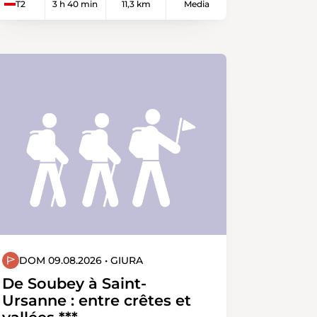
T2
3 h 40 min
11,3 km
Media
dessen Strassen im Dorfkern fast
quadratisch angelegt sind; was es
damit wohl auf sich hat? Wir folgen
dem Prättigauer Höhenweg und
wandern zum Fadärastei hoch, zum
höchsten Punkt unserer Tour. Hier
können wir die Aussicht auf die
Bündner Herrschaft und ins
Rheintal geniessen. Einige Stufen
und Kehren erwarten uns auf dem
Weg hinab in das idyllische
Weinbaudorf Malans.
DOM 09.08.2026 • GIURA
De Soubey à Saint-
Ursanne : entre crêtes et