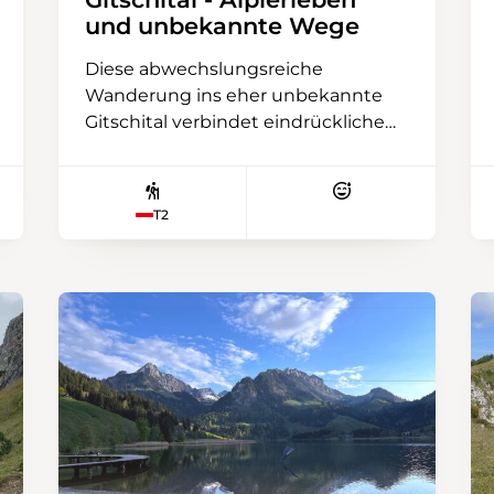
und unbekannte Wege
Diese abwechslungsreiche
Wanderung ins eher unbekannte
Gitschital verbindet eindrückliche
Berglandschaften mit gelebter
Urner Alpkultur. Ausgangspunkt ist
die Bergstation Gitschenberg mit
T2
herrlicher Aussicht auf den Urnersee
und die umliegende Bergwelt. Der
Weg steigt zunächst durch sonnige
Alpweiden an und führt später
durch schattigen Wald – stets
begleitet von wechselnden,
beeindruckenden Ausblicken.
Unterwegs lädt eine kurze Pause
bei einer Älplerfamilie dazu ein, bei
Kaffee und Gesprächen einen
Einblick in ihr Älplerleben zu