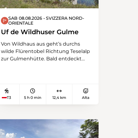
lassen wir die eindrückliche
Wanderung ausklingen.
SAB 08.08.2026 • SVIZZERA NORD-
(Trittsicherheit erforderlich)
ORIENTALE
Uf de Wildhuser Gulme
Von Wildhaus aus geht’s durchs
wilde Flürentobel Richtung Teselalp
zur Gulmenhütte. Bald entdeckt
man die ersten Gulmen-
Arvenbäume, die nördlichsten der
Alpen, welche hier 200 bis 300 Jahre
alt sind. Zu ihren Füssen liegen die
Legföhren. Rechterhand öffnen sich
T3
5 h 0 min
12,4 km
Alta
Tiefblicke ins Rheintal. Nach
moderatem Anstieg auf den
Gulmen geniesst die
Wandergruppe den Blick einerseits
in die Südwände von Schafberg,