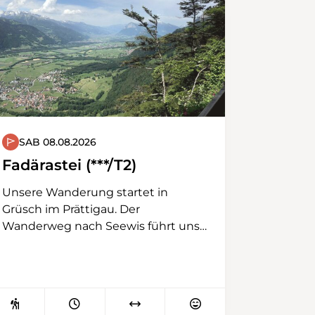
Girenspitz und Altmann und
andererseits in die Churfirsten und
die Obertoggenburger Berge. In der
Ferne sieht man bei klarem Wetter
die Rheintaler, Vorarlberger und
Liechtensteiner Berge. Der Abstieg
erfolgt via Teselalp nach Gamplüt,
wo die Seilbahn die Wandernden
zurück nach Wildhaus bringt.
SAB 08.08.2026
Fadärastei (***/T2)
Unsere Wanderung startet in
Grüsch im Prättigau. Der
Wanderweg nach Seewis führt uns
beim Aufstieg an den Ruinen des
einstigen Kirchenkastells der
Burgruine Solavers vorbei. Nach
einigen Kehren durch den Wald
gelangen wir nach Seewis Dorf,