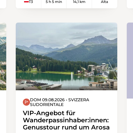
T3
5 h 5 min
14,1 km
Alta
eingeplanen... Nachdem wir den
Wald von Fontaines durchquert
haben, erreichen wir Champex und
seinen schönen See.
DOM 09.08.2026 • SVIZZERA
SUDORIENTALE
VIP-Angebot für
Wanderpassinhaber:innen:
Genusstour rund um Arosa