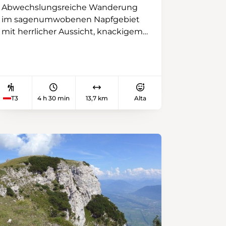
Abwechslungsreiche Wanderung
im sagenumwobenen Napfgebiet
mit herrlicher Aussicht, knackigem
Grat und Nagelfluh Abgründen. Wir
starten ab Bergdorf Menzberg über
einen sanften Hügelzug zur
Chrotthütte. Anschliessend geht es
über einen Felsgrat auf den Hängst.
T3
4 h 30 min
13,7 km
Alta
Hier bieten sich äusserst imposante
Tiefblicke in die Hängstflue mit
"Handörgelistock". Nach Einblick in
die Stächeleggflue mit Halt auf der
gleichnamigen Alp, führt uns der
Weg auf den Napf mit seinem
einzigartigen Panorama. Nach dem
Abstieg in den Wallfahrtsort Luthern
Bad, kann man sich im dortigen
Arm-/Fussbad abkühlen. Im "Luther-
Lädeli" beim Restaurant Hirschen,