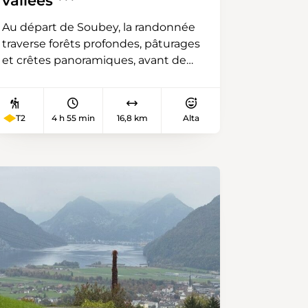
vallées ***
Au départ de Soubey, la randonnée
traverse forêts profondes, pâturages
et crêtes panoramiques, avant de
passer par le charmant hameau
d’Épiquerez. Le sentier descend
ensuite vers Saint-Ursanne, joyau
T2
4 h 55 min
16,8 km
Alta
médiéval du Jura, niché au bord de
la rivière Doubs. Entre nature
sauvage et patrimoine historique,
cette boucle offre un contraste
saisissant et des paysages variés sur
toute la longueur du parcours.