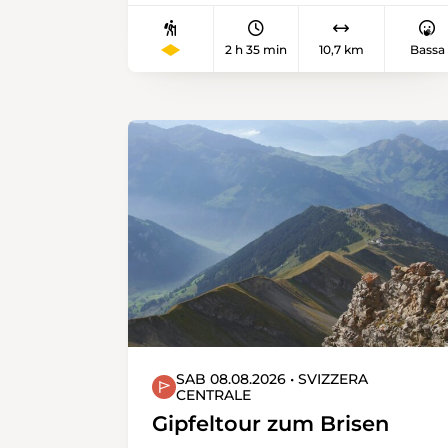
vor allem wenn Wasser in der Nähe
ist. Diese schöne
2 h 35 min
10,7 km
Bassa
Flussuferwanderung führt vom
«Storchendorf» Altreu der Aare
entlang in das historische
Städtchen Büren an der Aare. Die
Aareebene zwischen Grenchen und
Solothurn wird auch Witi genannt
und birgt zahlreiche Naturschätze.
SAB 08.08.2026 • SVIZZERA
CENTRALE
Gipfeltour zum Brisen