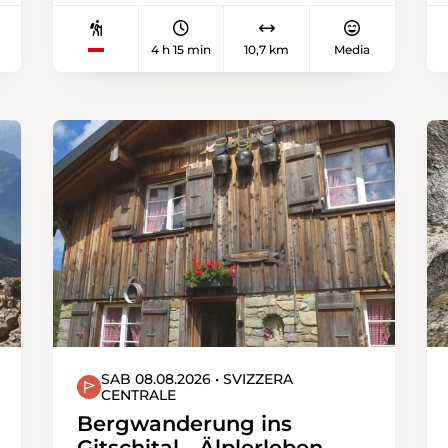
perfekte Aussichtsberg. Die
Älplibahn nimmt uns einen guten
4 h 15 min
10,7 km
Media
Teil der Aufstiegshöhenmeter ab
und hilft uns, den Gipfel auf 2375 m,
in knapp zwei Stunden zu erreichen.
Damit wir eine schöne
Überschreitung machen können,
steigen wir auf der anderen Seite
nach Seewis Dorf ab. Das
beansprucht unsere Beine etwas,
aber wir lassen uns Zeit und finden
genügend Pausen zur Erholung.
Eine fantastische Tour zu einem
hohen Ziel!
SAB 08.08.2026 • SVIZZERA
CENTRALE
Bergwanderung ins
Gitschital - Älplerleben