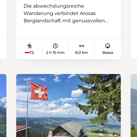
Die abwechslungsreiche
Wanderung verbindet Arosas
Berglandschaft mit genussvollen
Einkehrmöglichkeiten. Von der
Talstation des Hörnli Express führt
der Weg vorbei am Restaurant
Alpenblick hinauf zur Alp Arosa, wo
T2
2 h 10 min
8,0 km
Bassa
sich erste Ausblicke öffnen. Über die
Mittelstation Weisshorn geht es
weiter Richtung Maran Alp, bevor
der gemütliche Eichhörnliweg den
Abstieg einläutet. Der Weg endet
entspannt beim Bahnhof Arosa.