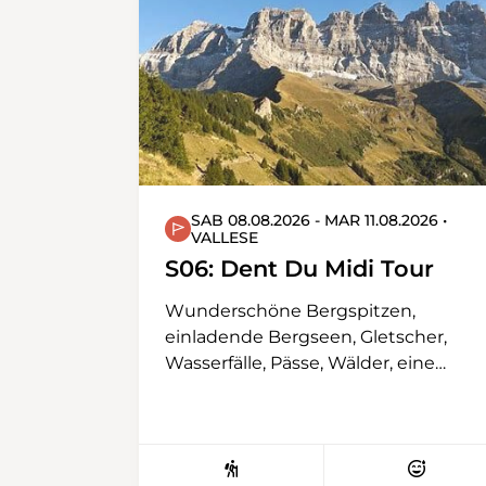
und auf einem guten Weg eine
Geröllhalde zu queren.
SAB 08.08.2026 - MAR 11.08.2026 •
VALLESE
S06: Dent Du Midi Tour
Wunderschöne Bergspitzen,
einladende Bergseen, Gletscher,
Wasserfälle, Pässe, Wälder, eine
aussergewöhnlich schöne Flora und
Fauna. Eine wunderschöne
Rundtour im sonnenverwöhnten
Walliser Wanderparadies.