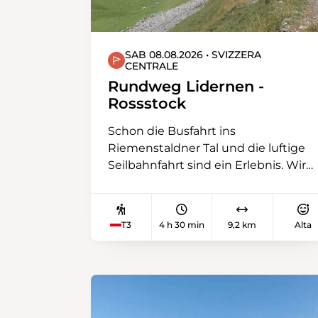
SAB 08.08.2026 • SVIZZERA
CENTRALE
Rundweg Lidernen -
Rossstock
Schon die Busfahrt ins
Riemenstaldner Tal und die luftige
Seilbahnfahrt sind ein Erlebnis. Wir
ziehen an der Lidernenhütte vorbei
und gelangen über den
grasbewachsenen Rücken des
T3
4 h 30 min
9,2 km
Alta
Rossstock auf den imposanten
Gipfel. Hier bietet sich eine
prächtige Aussicht. Beim Abstieg
haben wir eine kleine, mit Ketten
gesicherte Felspartie zu meistern