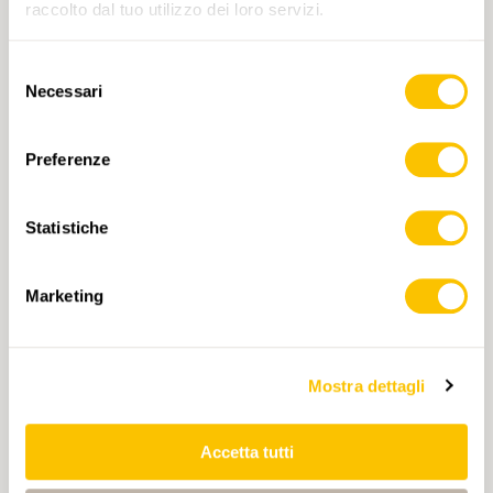
raccolto dal tuo utilizzo dei loro servizi.
Selezione
LOCALITÀ
Necessari
del
consenso
Preferenze
ORGANIZZAZIONE
Statistiche
Marketing
PAESE
Mostra dettagli
Accetta tutti
TELEFONO DIRETTO