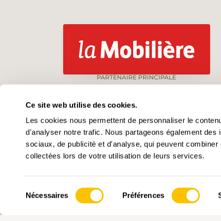
PARTENAIRE PRINCIPALE
Ce site web utilise des cookies.
Les cookies nous permettent de personnaliser le contenu 
d'analyser notre trafic. Nous partageons également des in
OPÉRATEUR
COM
sociaux, de publicité et d'analyse, qui peuvent combiner 
collectées lors de votre utilisation de leurs services.
Suisse Rando
Suis
Monbijoustrasse 61
IBAN
3007 Berne
Sélection
Nécessaires
Préférences
du
obfc:jogpAtdixfj{fs.xboefsxfhf/di:obfc
031 370 10 20
consentement