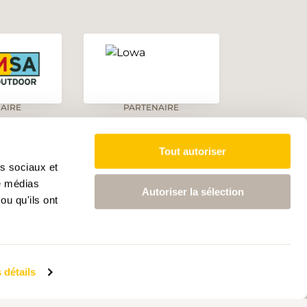
AIRE
PARTENAIRE
Tout autoriser
as sociaux et
de médias
Autoriser la sélection
LANGUES
ou qu'ils ont
DE
FR
IT
 détails