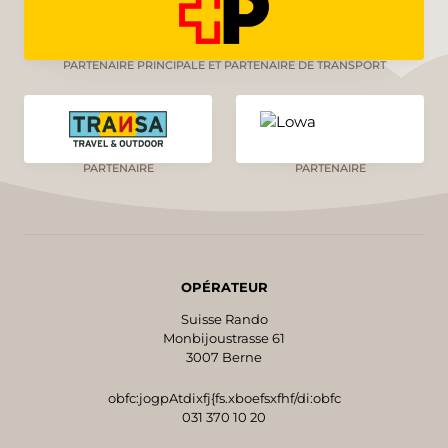
PARTENAIRE PRINCIPALE ET PARTENAIRE DE TRANSPORT
PARTENAIRE
PARTENAIRE
OPÉRATEUR
Suisse Rando
Monbijoustrasse 61
3007 Berne
obfc:jogpAtdixfj{fs.xboefsxfhf/di:obfc
031 370 10 20