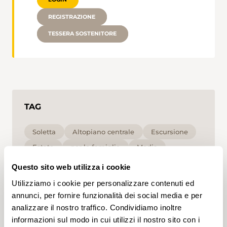
REGISTRAZIONE
TESSERA SOSTENITORE
TAG
Soletta
Altopiano centrale
Escursione
Estate
per le famiglie
Media
Questo sito web utilizza i cookie
Cliccando su un tag, puoi aggiungerlo al tuo
Utilizziamo i cookie per personalizzare contenuti ed
account e ottenere contenuti personalizzati in base
ai tuoi interessi. I tag possono essere salvati solo in
annunci, per fornire funzionalità dei social media e per
un account.
analizzare il nostro traffico. Condividiamo inoltre
informazioni sul modo in cui utilizzi il nostro sito con i