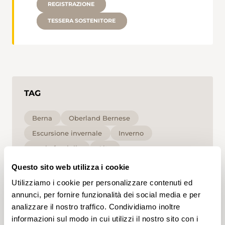
REGISTRAZIONE
TESSERA SOSTENITORE
TAG
Berna
Oberland Bernese
Escursione invernale
Inverno
per le famiglie
Alta
Questo sito web utilizza i cookie
Cliccando su un tag, puoi aggiungerlo al tuo
Utilizziamo i cookie per personalizzare contenuti ed
account e ottenere contenuti personalizzati in base
ai tuoi interessi. I tag possono essere salvati solo in
annunci, per fornire funzionalità dei social media e per
un account.
analizzare il nostro traffico. Condividiamo inoltre
informazioni sul modo in cui utilizzi il nostro sito con i