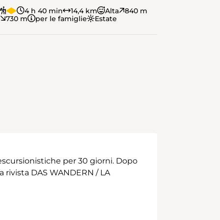
4 h 40 min
14,4 km
Alta
840 m
730 m
per le famiglie
Estate
scursionistiche per 30 giorni. Dopo
 alla rivista DAS WANDERN / LA