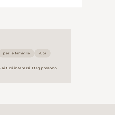
per le famiglie
Alta
ai tuoi interessi. I tag possono