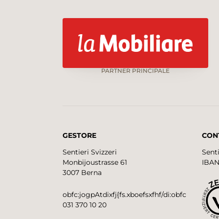
PARTNER PRINCIPALE
GESTORE
CON
Sentieri Svizzeri
Senti
Monbijoustrasse 61
IBAN
3007 Berna
obfc:jogpAtdixfj{fs.xboefsxfhf/di:obfc
031 370 10 20