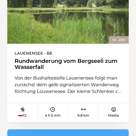
Nr. 2391
LAUENENSEE • BE
Rundwanderung vom Bergseeli zum
Wasserfall
Von der Bushaltestelle Lauenensee folgt man
zunächst dem gelb signalisierten Wanderweg
Richtung Louwenesee. Der kleine Schlenker zu
Beginn der Wanderung lohnt sich: Eingebettet
zwischen Moorflächen und Wiesen, spiegelt
das klare Wasser des Sees die Gipfel der
4 h 5 min
9,8 km
Media
T2
Umgebung. Für ein kurzes Wegstück folgt
man der Schweiz-Mobil-Route 307
südwestlich. Sobald die Steigung beginnt,