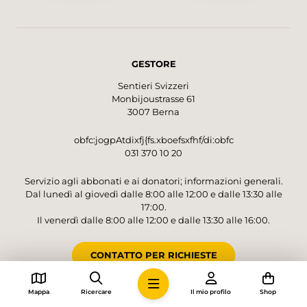
Caquerelle, bietet sich ein Zwischenstopp im
Restaurant an, bevor es über Wiesen und
Weiden sanft den Hügel hinuntergeht. Wieder
im Tal unten angekommen, findet man sich
GESTORE
plötzlich der Autobahneinfahrt von St-Ursanne
gegenüber. Ein kurzer, lauter Abschnitt, bevor
Sentieri Svizzeri
die Wanderung mit dem imposanten
Monbijoustrasse 61
Eisenbahnviadukt Combe Maran, der
3007 Berna
lauschigen Flusslandschaft und dem etwas
weiter flussabwärts gelegenen Altstädtchen
obfc:jogpAtdixfj{fs.xboefsxfhf/di:obfc
031 370 10 20
nochmals einige Höhepunkte liefert.
Servizio agli abbonati e ai donatori; informazioni generali.
Dal lunedì al giovedì dalle 8:00 alle 12:00 e dalle 13:30 alle
17:00.
Il venerdì dalle 8:00 alle 12:00 e dalle 13:30 alle 16:00.
CONTATTO PER RICHIESTE
Mappa
Ricercare
Il mio profilo
Shop
CONTO PER DONAZIONI