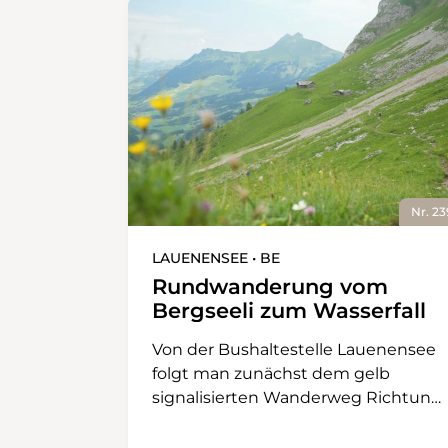
Nr. 23
LAUENENSEE • BE
Rundwanderung vom
Bergseeli zum Wasserfall
Von der Bushaltestelle Lauenensee
folgt man zunächst dem gelb
signalisierten Wanderweg Richtung
Louwenesee. Der kleine Schlenker
zu Beginn der Wanderung lohnt