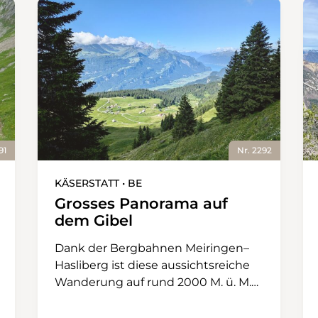
91
Nr. 2292
KÄSERSTATT • BE
Grosses Panorama auf
dem Gibel
Dank der Bergbahnen Meiringen–
Hasliberg ist diese aussichtsreiche
Wanderung auf rund 2000 M. ü. M.
für ein breites Publikum gut
erreichbar. Der Weg ist grösstenteils