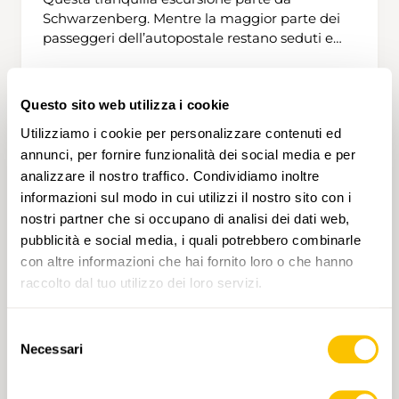
Bad Ragaz.
Schwarzenberg. Mentre la maggior parte dei
passeggeri dell’autopostale restano seduti e
proseguono fino ad Eigenthal, questo itinerario
piuttosto sconosciuto conduce sul Blatterberg
passando per Schwandenegg. Qui il ghiacciaio
Questo sito web utilizza i cookie
2 h 25 min
8,4 km
Bassa
T1
si è ritirato millenni fa e quelle che erano
Utilizziamo i cookie per personalizzare contenuti ed
colline di detriti grigi si sono da tempo
annunci, per fornire funzionalità dei social media e per
trasformate in gradevoli drumlin verdeggianti.
Meno verde è il massiccio del Pilatus
analizzare il nostro traffico. Condividiamo inoltre
dirimpetto con il Mittagsgüpfi, una meta
informazioni sul modo in cui utilizzi il nostro sito con i
escursionistica molto gettonata d’estate.
nostri partner che si occupano di analisi dei dati web,
Dapprima si percorrono gradevoli sentieri
pubblicità e social media, i quali potrebbero combinarle
naturalistici lungo pascoli di bovini e fattorie. In
con altre informazioni che hai fornito loro o che hanno
primavera i sentieri escursionistici sono in parte
raccolto dal tuo utilizzo dei loro servizi.
circondati da erba alta, pertanto è consigliabile
indossare pantaloni lunghi. Alla fine si arriva al
belvedere Chrüzhubel che invita a fare una
Selezione
Necessari
pausa presso un’area barbecue provvista di
del
comode panchine chaise longue.
consenso
Nr. 2224
Costeggiando un bosco misto, l’escursione