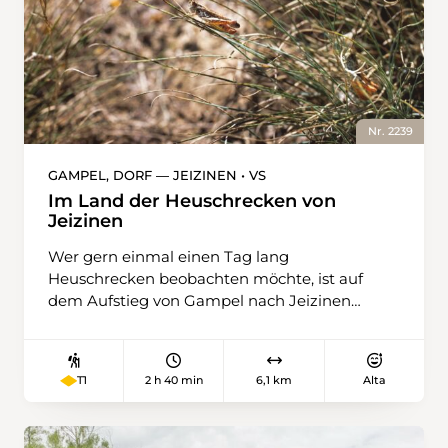
Nr. 2239
GAMPEL, DORF — JEIZINEN • VS
Im Land der Heuschrecken von
Jeizinen
Wer gern einmal einen Tag lang
Heuschrecken beobachten möchte, ist auf
dem Aufstieg von Gampel nach Jeizinen
genau richtig. Schon auf den ersten paar
Metern kreucht und fleucht es hier im
Sommer. «Heugümper» springen jedes Mal
2 h 40 min
6,1 km
Alta
T1
weg, wenn man den Schuh aufsetzt. Und wer
genau hinschaut, sieht, dass sie beim
Weghüpfen ihre roten und blauen Flügel