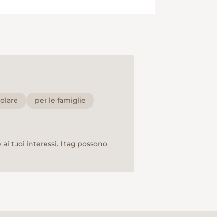
colare
per le famiglie
ai tuoi interessi. I tag possono