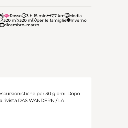
Rosso
3 h 15 min
7,7 km
Media
320 m
320 m
per le famiglie
Inverno
dicembre–marzo
scursionistiche per 30 giorni. Dopo
 alla rivista DAS WANDERN / LA