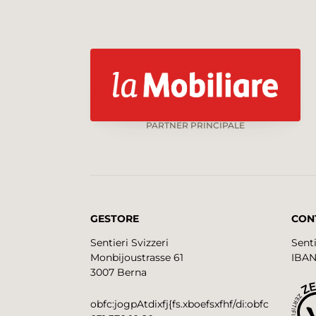
PARTNER PRINCIPALE
GESTORE
CON
Sentieri Svizzeri
Senti
Monbijoustrasse 61
IBAN
3007 Berna
obfc:jogpAtdixfj{fs.xboefsxfhf/di:obfc