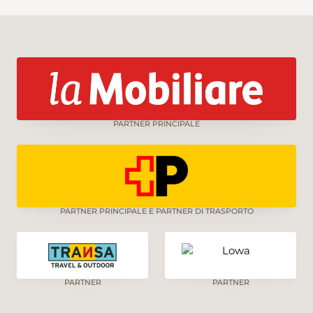
Brusata di Novazzano, circondato da vigneti,
prati e campi fino al Monte Morello. Da questo
promontorio gli scorci sulla campagna
circostante sono splendidi. Proseguendo si
scende fino nel centro del nucleo di
Novazzano. L’ultimo tratto del percorso
costeggia il Parco del Penz fino a raggiungere
la stazione di Chiasso.
PARTNER PRINCIPALE
PARTNER PRINCIPALE E PARTNER DI TRASPORTO
PARTNER
PARTNER