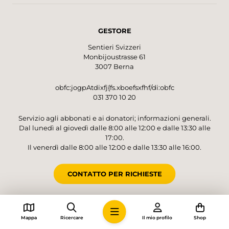
GESTORE
Sentieri Svizzeri
Monbijoustrasse 61
3007 Berna
obfc:jogpAtdixfj{fs.xboefsxfhf/di:obfc
031 370 10 20
Servizio agli abbonati e ai donatori; informazioni generali.
Dal lunedì al giovedì dalle 8:00 alle 12:00 e dalle 13:30 alle
17:00.
Il venerdì dalle 8:00 alle 12:00 e dalle 13:30 alle 16:00.
CONTATTO PER RICHIESTE
CONTO PER DONAZIONI
Mappa
Ricercare
Il mio profilo
Shop
Sentieri Svizzeri, 3007 Berna