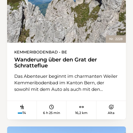
Nr. 2228
KEMMERIBODENBAD • BE
Wanderung über den Grat der
Schratteflue
Das Abenteuer beginnt im charmanten Weiler
Kemmeribodenbad im Kanton Bern, der
sowohl mit dem Auto als auch mit den
öffentlichen Verkehrsmitteln gut erreichbar ist.
Kurz nach dem Start der Wanderung
überquert man die Grenze zum Kanton
6 h 25 min
16,2 km
Alta
T4
Luzern und folgt einem breiten Weg, der am
Fuss der Schratteflue sanft ansteigt. Ab dem
Hof Schneeberg wird der Weg steiler und führt