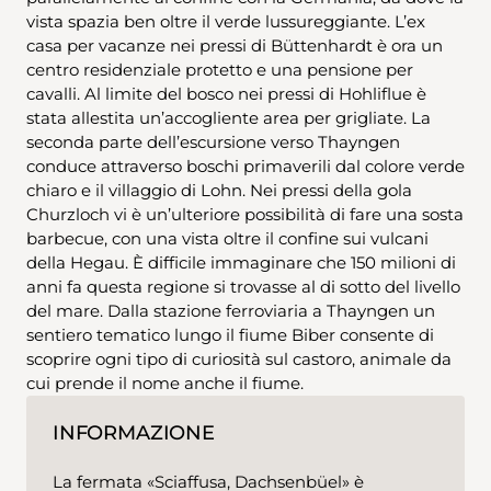
vista spazia ben oltre il verde lussureggiante. L’ex
casa per vacanze nei pressi di Büttenhardt è ora un
centro residenziale protetto e una pensione per
cavalli. Al limite del bosco nei pressi di Hohliflue è
stata allestita un’accogliente area per grigliate. La
seconda parte dell’escursione verso Thayngen
conduce attraverso boschi primaverili dal colore verde
chiaro e il villaggio di Lohn. Nei pressi della gola
Churzloch vi è un’ulteriore possibilità di fare una sosta
barbecue, con una vista oltre il confine sui vulcani
della Hegau. È difficile immaginare che 150 milioni di
anni fa questa regione si trovasse al di sotto del livello
del mare. Dalla stazione ferroviaria a Thayngen un
sentiero tematico lungo il fiume Biber consente di
scoprire ogni tipo di curiosità sul castoro, animale da
cui prende il nome anche il fiume.
INFORMAZIONE
La fermata «Sciaffusa, Dachsenbüel» è