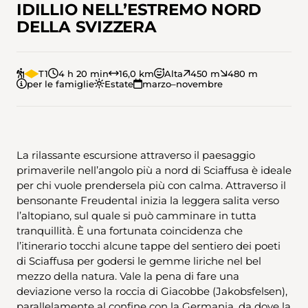
IDILLIO NELL’ESTREMO NORD
DELLA SVIZZERA
T1
4 h 20 min
16,0 km
Alta
450 m
480 m
per le famiglie
Estate
marzo–novembre
La rilassante escursione attraverso il paesaggio
primaverile nell’angolo più a nord di Sciaffusa è ideale
per chi vuole prendersela più con calma. Attraverso il
bensonante Freudental inizia la leggera salita verso
l’altopiano, sul quale si può camminare in tutta
tranquillità. È una fortunata coincidenza che
l’itinerario tocchi alcune tappe del sentiero dei poeti
di Sciaffusa per godersi le gemme liriche nel bel
mezzo della natura. Vale la pena di fare una
deviazione verso la roccia di Giacobbe (Jakobsfelsen),
parallelamente al confine con la Germania, da dove la