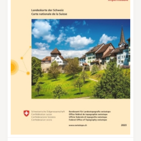
steigt auf einem schmalen Waldweg bis zum
Bergmattenhof ab. Die Passage über den
Burgchopf und der Abstieg zum Dorf Laufen
ziehen sich dann noch einmal in die Länge.
Schliesslich tritt man durch das Untertor nach
Laufen hinein und spaziert durch das
mittelalterliche Städtchen bis zum Bahnhof
mit regelmässigen Zugver~ bindungen zurück
zum Ausgangspunkt Aesch.