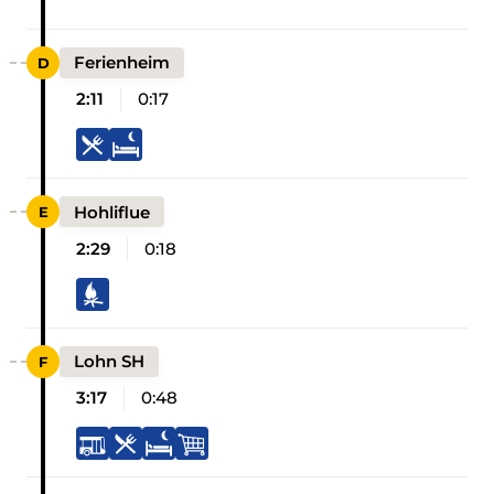
Ferienheim
2:11
0:17
Hohliflue
2:29
0:18
Lohn SH
3:17
0:48