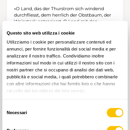
«O Land, das der Thurstrom sich windend
durchfliesst, dem herrlich der Obstbaum, der
Weinstock entspriesst. O Land mit den
blühenden Wiesen besät, wo lieblich das
Questo sito web utilizza i cookie
Kornfeld der Abendwind bläht», heisst es im
Thurgauerlied. Wandernde wissen es zu
Utilizziamo i cookie per personalizzare contenuti ed
5 h 25 min
21,2 km
Alta
T1
schätzen, dass tüchtige Bauern Sorge zur
annunci, per fornire funzionalità dei social media e per
prächtigen Landschaft tragen. Doch zum
analizzare il nostro traffico. Condividiamo inoltre
Ostschweizer Kanton gehören auch die
informazioni sul modo in cui utilizzi il nostro sito con i
tüchtigen Kleinstädter, die in Frauenfeld,
nostri partner che si occupano di analisi dei dati web,
Kreuzlingen, Arbon, Amriswil, Weinfelden oder
pubblicità e social media, i quali potrebbero combinarle
Romanshorn für viel Lebensqualität sorgen.
con altre informazioni che hai fornito loro o che hanno
Dieser Wanderweg verbindet Stadt und Land
raccolto dal tuo utilizzo dei loro servizi.
auf fast ideale Weise. Er beginnt am Bahnhof
von Weinfelden, führt dann durch das
Industriegebiet zur Thur hinunter und folgt ihr
Selezione
bis ins Brückendorf Amlikon. Dann steigt er
Necessari
del
zum malerischen Weiler Leutmerken mit
consenso
seiner prominenten, paritätisch genutzten
Kirche auf. Weiter geht es ganz im Sinne des