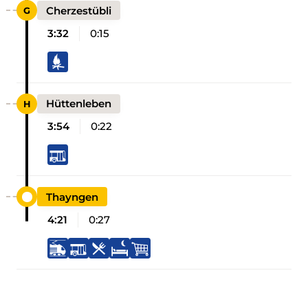
Cherzestübli
3:32
0:15
Hüttenleben
3:54
0:22
Thayngen
4:21
0:27