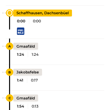
Schaffhausen, Dachsenbüel
0:00
0:00
Gmaafäld
1:24
1:24
Jakobsfelse
1:41
0:17
Gmaafäld
1:54
0:13