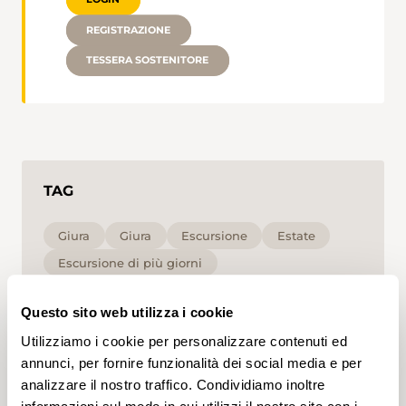
REGISTRAZIONE
TESSERA SOSTENITORE
TAG
Giura
Giura
Escursione
Estate
Escursione di più giorni
Escursione lungo le rive
Alta
T1
Questo sito web utilizza i cookie
Cliccando su un tag, puoi aggiungerlo al tuo
Utilizziamo i cookie per personalizzare contenuti ed
account e ottenere contenuti personalizzati in base
annunci, per fornire funzionalità dei social media e per
ai tuoi interessi. I tag possono essere salvati solo in
analizzare il nostro traffico. Condividiamo inoltre
un account.