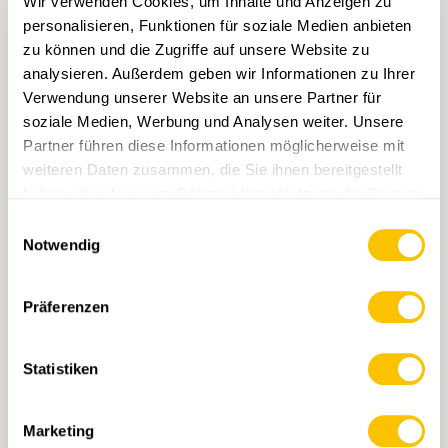
Wir verwenden Cookies, um Inhalte und Anzeigen zu
Besonders stark ist die Zunahme der
Wandernden zwischen 2013 und 2019 in der
personalisieren, Funktionen für soziale Medien anbieten
Altersgruppe der 15- bis 29-Jährigen (plus 17
zu können und die Zugriffe auf unsere Website zu
Prozentpunkte).
analysieren. Außerdem geben wir Informationen zu Ihrer
Verwendung unserer Website an unsere Partner für
soziale Medien, Werbung und Analysen weiter. Unsere
Partner führen diese Informationen möglicherweise mit
Wanderungen
weiteren Daten zusammen, die Sie ihnen bereitgestellt
Durchschnittlich werden 15 Wanderungen
haben oder die sie im Rahmen Ihrer Nutzung der Dienste
pro Jahr, die im Mittel 3 Stunden dauern,
gesammelt haben.
Einwilligungsauswahl
unternommen.
Notwendig
Präferenzen
Outdoor-Sportinfrastruktur
Knapp die Hälfte der Schweizer
Wohnbevölkerung nutzt die signalisierten
Statistiken
Wanderwege. Hiermit sind die Wanderwege
die meistgenutzte Outdoor-
Sportinfrastruktur in der Schweiz.
Marketing