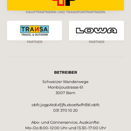
HAUPTPARTNERIN UND TRANSPORTPARTNERIN
PARTNER
PARTNER
BETREIBER
Schweizer Wanderwege
Monbijoustrasse 61
3007 Bern
obfc:jogpAtdixfj{fs.xboefsxfhf/di:obfc
031 370 10 20
Abo- und Gönnerservice, Auskünfte:
Mo–Do 8.00–12:00 Uhr und 13.30–17:00 Uhr