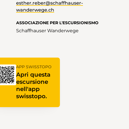
esther.reber@schaffhauser-
wanderwege.ch
ASSOCIAZIONE PER L'ESCURSIONISMO
Schaffhauser Wanderwege
APP SWISSTOPO
Apri questa
escursione
nell'app
swisstopo.