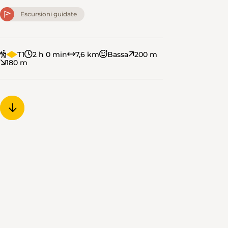
Escursioni guidate
T1
2 h 0 min
7,6 km
Bassa
200 m
180 m