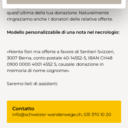
persona deceduta, nonché l’indirizzo della sua
famiglia, in modo tale da poter informare
quest’ultima della tua donazione. Naturalmente
ringraziamo anche I donatori delle relative offerte.
Modello personalizzabile di una nota nel necrologio:
«Niente fiori ma offerte a favore di Sentieri Svizzeri,
3007 Berna, conto postale 40-14552-5, IBAN CH48
0900 0000 4001 4552 5, causale: donazione in
memoria di nome cognome».
Saremo lieti di assisterti.
Contatto
info@schweizer-wanderwege.ch, 031 370 10 20