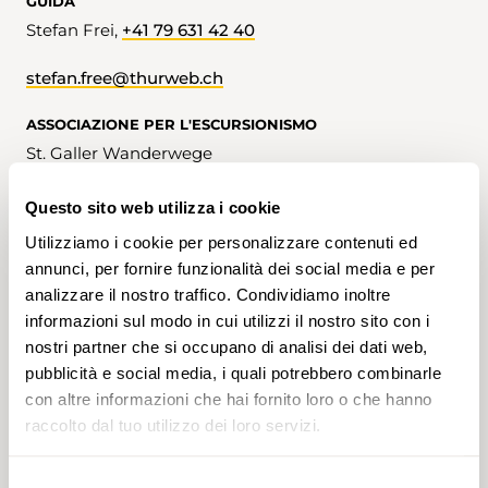
GUIDA
Stefan Frei,
+41 79 631 42 40
stefan.free@thurweb.ch
ASSOCIAZIONE PER L'ESCURSIONISMO
St. Galler Wanderwege
ISCRIZIONI
Questo sito web utilizza i cookie
Utilizziamo i cookie per personalizzare contenuti ed
Iscrizione possibile fino al 02.06.2026
annunci, per fornire funzionalità dei social media e per
Iscrizione
analizzare il nostro traffico. Condividiamo inoltre
informazioni sul modo in cui utilizzi il nostro sito con i
nostri partner che si occupano di analisi dei dati web,
pubblicità e social media, i quali potrebbero combinarle
con altre informazioni che hai fornito loro o che hanno
TAG
raccolto dal tuo utilizzo dei loro servizi.
Escursione
San Gallo
Selezione