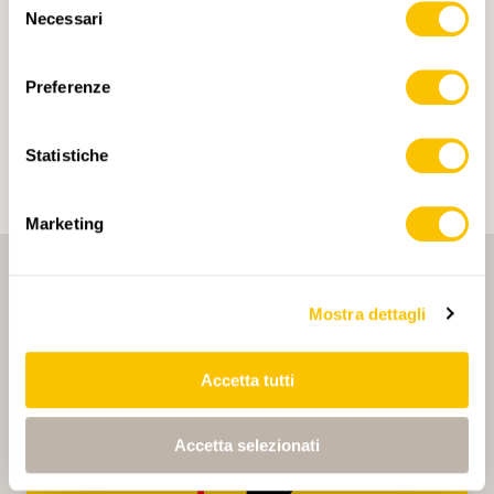
Svizzera nord-orientale
Bassa
T1
Necessari
del
consenso
Cliccando su un tag, puoi aggiungerlo al tuo
Preferenze
account e ottenere contenuti personalizzati in base
ai tuoi interessi. I tag possono essere salvati solo in
un account.
Statistiche
Marketing
Mostra dettagli
Accetta tutti
PARTNER PRINCIPALE
Accetta selezionati