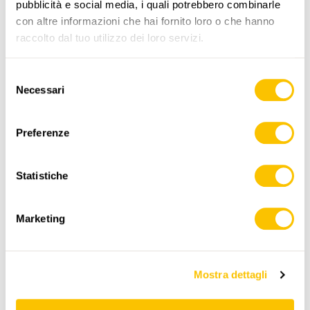
pubblicità e social media, i quali potrebbero combinarle
,
swisstopo
con altre informazioni che hai fornito loro o che hanno
raccolto dal tuo utilizzo dei loro servizi.
Dati:
Selezione
Necessari
del
consenso
Preferenze
Statistiche
ITINERARIO
PROFILO DI ALTEZZA
Marketing
Start point
0:00
0:00
Mostra dettagli
End point