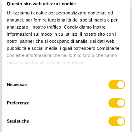
Questo sito web utilizza i cookie
PERCORSO DELL'ESCURSIONE
Utilizziamo i cookie per personalizzare contenuti ed
annunci, per fornire funzionalità dei social media e per
analizzare il nostro traffico. Condividiamo inoltre
informazioni sul modo in cui utilizzi il nostro sito con i
nostri partner che si occupano di analisi dei dati web,
pubblicità e social media, i quali potrebbero combinarle
con altre informazioni che hai fornito loro o che hanno
raccolto dal tuo utilizzo dei loro servizi.
www.sentieri-svizzeri.ch
Selezione
Necessari
del
consenso
,
swisstopo
Preferenze
Dati:
Statistiche