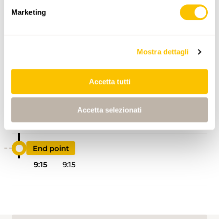
Marketing
Mostra dettagli
ITINERARIO
PROFILO DI ALTEZZA
Accetta tutti
Start point
Accetta selezionati
0:00
0:00
End point
9:15
9:15