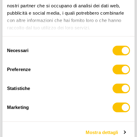
www.sentieri-svizzeri.ch
nostri partner che si occupano di analisi dei dati web,
pubblicità e social media, i quali potrebbero combinarle
con altre informazioni che hai fornito loro o che hanno
raccolto dal tuo utilizzo dei loro servizi.
,
swisstopo
Selezione
Dati:
Necessari
del
consenso
Preferenze
Statistiche
ITINERARIO
PROFILO DI ALTEZZA
Marketing
Arth-Goldau
Mostra dettagli
0:00
0:00