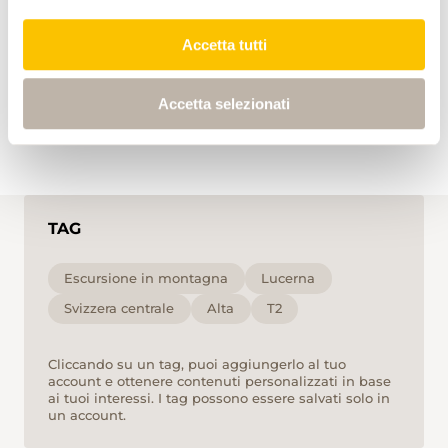
Accetta tutti
Seebodenalp
5:15
5:15
Accetta selezionati
TAG
Escursione in montagna
Lucerna
Svizzera centrale
Alta
T2
Cliccando su un tag, puoi aggiungerlo al tuo
account e ottenere contenuti personalizzati in base
ai tuoi interessi. I tag possono essere salvati solo in
un account.