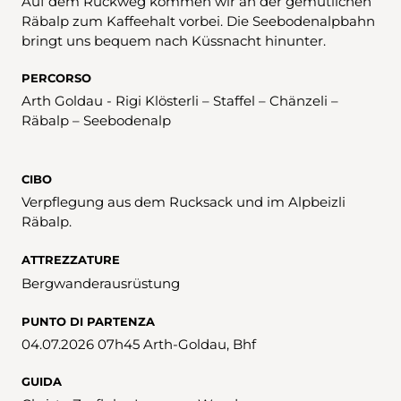
Auf dem Rückweg kommen wir an der gemütlichen
Räbalp zum Kaffeehalt vorbei. Die Seebodenalpbahn
bringt uns bequem nach Küssnacht hinunter.
PERCORSO
Arth Goldau - Rigi Klösterli – Staffel – Chänzeli –
Räbalp – Seebodenalp
CIBO
Verpflegung aus dem Rucksack und im Alpbeizli
Räbalp.
ATTREZZATURE
Bergwanderausrüstung
PUNTO DI PARTENZA
04.07.2026 07h45 Arth-Goldau, Bhf
GUIDA