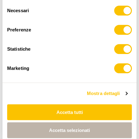
Selezione
Necessari
del
consenso
Preferenze
Statistiche
www.sentieri-svizzeri.ch
Marketing
,
swisstopo
Mostra dettagli
Dati:
Accetta tutti
Accetta selezionati