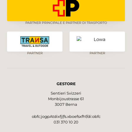
PARTNER PRINCIPALE E PARTNER DI TRASPORTO
PARTNER
PARTNER
GESTORE
Sentieri Svizzeri
Monbijoustrasse 61
3007 Berna
obfc:jogpAtdixfj{fs.xboefsxfhf/di:obfc
031 370 10 20