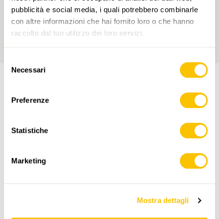
Apri questa escursione nell'app
pubblicità e social media, i quali potrebbero combinarle
swisstopo.
con altre informazioni che hai fornito loro o che hanno
raccolto dal tuo utilizzo dei loro servizi.
Selezione
Necessari
del
consenso
PERCORSO DELL'ESCURSIONE
Preferenze
Statistiche
Marketing
www.sentieri-svizzeri.ch
Mostra dettagli