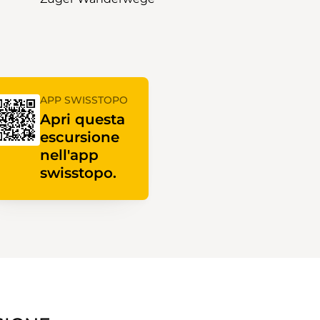
APP SWISSTOPO
Apri questa
escursione
nell'app
swisstopo.