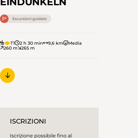
EINDUNKELN
Escursioni guidate
T1
2 h 30 min
9,6 km
Media
260 m
265 m
ISCRIZIONI
Iscrizione possibile fino al