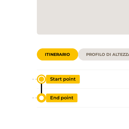
ITINERARIO
PROFILO DI ALTEZZ
Start point
End point