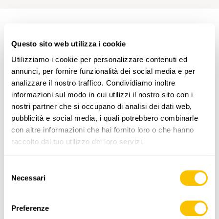
PERCORSO DELL'ESCURSIONE
Questo sito web utilizza i cookie
Utilizziamo i cookie per personalizzare contenuti ed
annunci, per fornire funzionalità dei social media e per
analizzare il nostro traffico. Condividiamo inoltre
informazioni sul modo in cui utilizzi il nostro sito con i
nostri partner che si occupano di analisi dei dati web,
pubblicità e social media, i quali potrebbero combinarle
con altre informazioni che hai fornito loro o che hanno
www.sentieri-svizzeri.ch
raccolto dal tuo utilizzo dei loro servizi.
Selezione
Necessari
del
,
swisstopo
consenso
Preferenze
Dati: