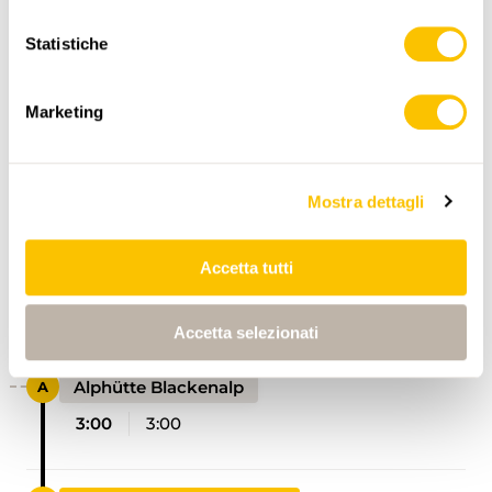
Statistiche
Marketing
ITINERARIO
PROFILO DI ALTEZZA
Mostra dettagli
Accetta tutti
Engelberg, Fürenalpbahn
0:00
0:00
Accetta selezionati
Alphütte Blackenalp
3:00
3:00