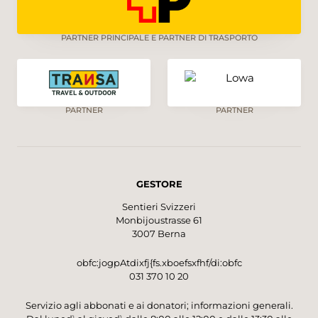
PARTNER PRINCIPALE E PARTNER DI TRASPORTO
PARTNER
PARTNER
GESTORE
Sentieri Svizzeri
Monbijoustrasse 61
3007 Berna
obfc:jogpAtdixfj{fs.xboefsxfhf/di:obfc
031 370 10 20
Servizio agli abbonati e ai donatori; informazioni generali.