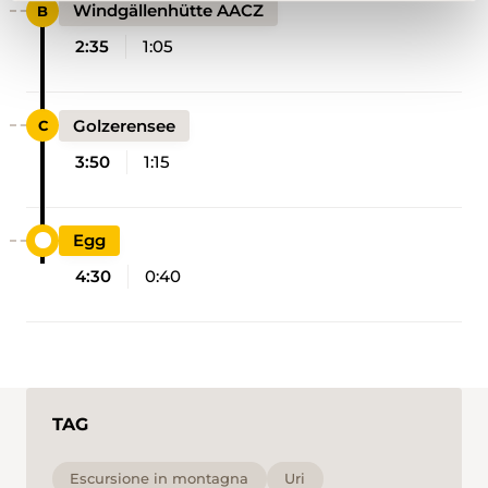
Windgällenhütte AACZ
2:35
1:05
Golzerensee
3:50
1:15
Egg
4:30
0:40
TAG
Escursione in montagna
Uri