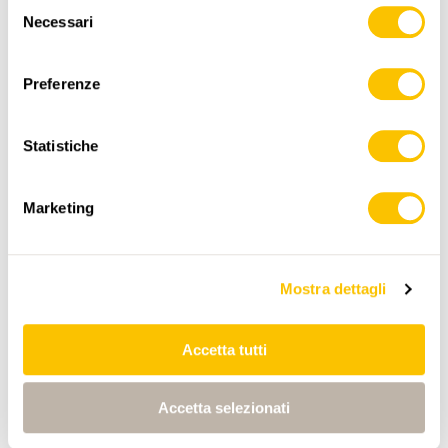
Selezione
Necessari
del
consenso
Preferenze
Statistiche
ITINERARIO
PROFILO DI ALTEZZA
Marketing
Egg Station
0:00
0:00
Mostra dettagli
Accetta tutti
Bockistock
1:30
1:30
Accetta selezionati