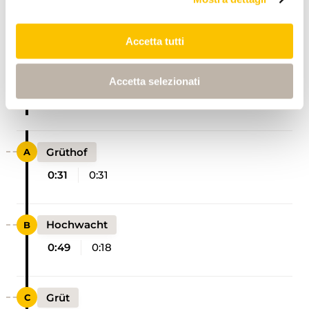
ITINERARIO
PROFILO DI ALTEZZA
Accetta tutti
Trüllikon Kindergarten
Accetta selezionati
0:00
0:00
Grüthof
0:31
0:31
Hochwacht
0:49
0:18
Grüt