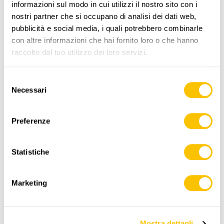
informazioni sul modo in cui utilizzi il nostro sito con i
nostri partner che si occupano di analisi dei dati web,
pubblicità e social media, i quali potrebbero combinarle
con altre informazioni che hai fornito loro o che hanno
raccolto dal tuo utilizzo dei loro servizi.
www.sentieri-svizzeri.ch
Selezione
Necessari
del
consenso
Preferenze
,
swisstopo
Statistiche
Dati:
Marketing
Mostra dettagli