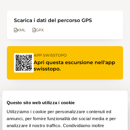
Scarica i dati del percorso GPS
KML
GPX
APP SWISSTOPO
Apri questa escursione nell'app
swisstopo.
Questo sito web utilizza i cookie
Utilizziamo i cookie per personalizzare contenuti ed
PERCORSO DELL'ESCURSIONE
annunci, per fornire funzionalità dei social media e per
analizzare il nostro traffico. Condividiamo inoltre