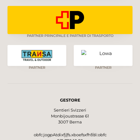
PARTNER PRINCIPALE E PARTNER DI TRASPORTO
PARTNER
PARTNER
GESTORE
Sentieri Svizzeri
Monbijoustrasse 61
3007 Berna
obfc:jogpAtdixfj{fs.xboefsxfhf/di:obfc