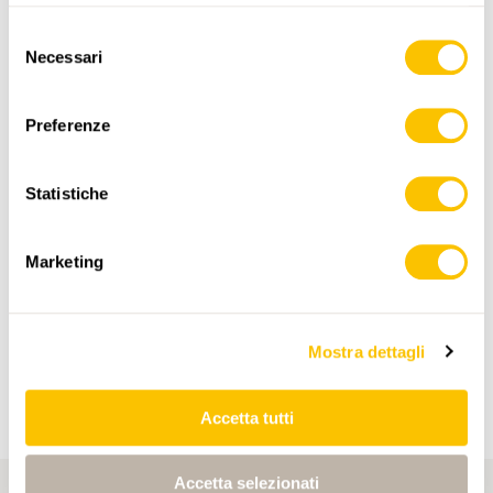
Selezione
Necessari
del
consenso
ITINERARIO
PROFILO DI ALTEZZA
Preferenze
Weglosen
Statistiche
0:00
0:00
Marketing
Studen SZ
5:15
5:15
Mostra dettagli
Accetta tutti
Accetta selezionati