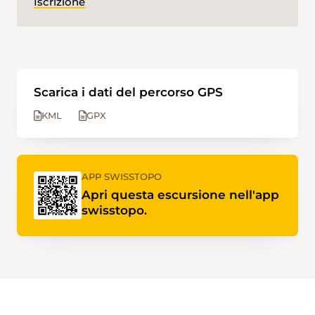
Iscrizione
Scarica i dati del percorso GPS
KML
GPX
APP SWISSTOPO
Apri questa escursione nell'app
swisstopo.