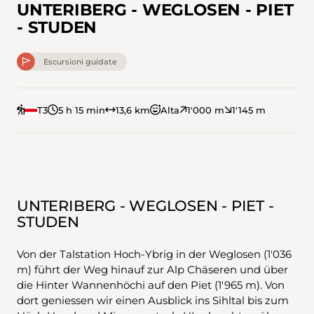
UNTERIBERG - WEGLOSEN - PIET
- STUDEN
Escursioni guidate
T3
5 h 15 min
13,6 km
Alta
1'000 m
1'145 m
UNTERIBERG - WEGLOSEN - PIET -
STUDEN
Von der Talstation Hoch-Ybrig in der Weglosen (1'036
m) führt der Weg hinauf zur Alp Chäseren und über
die Hinter Wannenhöchi auf den Piet (1'965 m). Von
dort geniessen wir einen Ausblick ins Sihltal bis zum