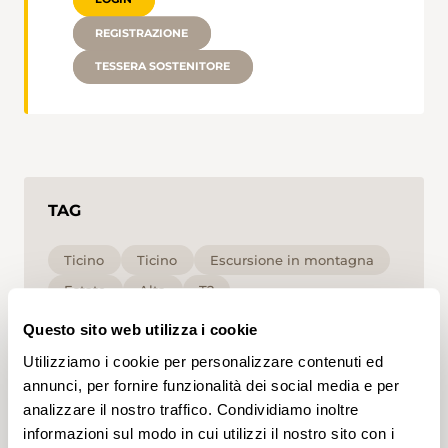
REGISTRAZIONE
TESSERA SOSTENITORE
TAG
Ticino
Ticino
Escursione in montagna
Estate
Alta
T2
Questo sito web utilizza i cookie
Cliccando su un tag, puoi aggiungerlo al tuo
Utilizziamo i cookie per personalizzare contenuti ed
account e ottenere contenuti personalizzati in base
ai tuoi interessi. I tag possono essere salvati solo in
annunci, per fornire funzionalità dei social media e per
un account.
analizzare il nostro traffico. Condividiamo inoltre
informazioni sul modo in cui utilizzi il nostro sito con i