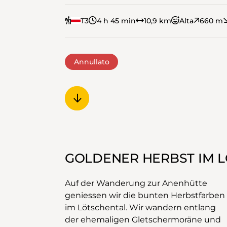
T3
4 h 45 min
10,9 km
Alta
660 m
Annullato
GOLDENER HERBST IM 
Auf der Wanderung zur Anenhütte
geniessen wir die bunten Herbstfarben
im Lötschental. Wir wandern entlang
der ehemaligen Gletschermoräne und