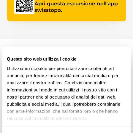
Apri questa escursione nell'app
swisstopo.
PERCORSO DELL'ESCURSIONE
Questo sito web utilizza i cookie
Utilizziamo i cookie per personalizzare contenuti ed
annunci, per fornire funzionalità dei social media e per
analizzare il nostro traffico. Condividiamo inoltre
informazioni sul modo in cui utilizzi il nostro sito con i
nostri partner che si occupano di analisi dei dati web,
pubblicità e social media, i quali potrebbero combinarle
con altre informazioni che hai fornito loro o che hanno
www.sentieri-svizzeri.ch
raccolto dal tuo utilizzo dei loro servizi.