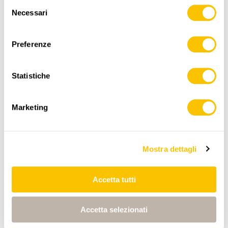
Selezione
Necessari
del
consenso
,
swisstopo
Preferenze
Dati:
Statistiche
Marketing
ITINERARIO
PROFILO DI ALTEZZA
Mostra dettagli
Accetta tutti
Dalpe
0:00
0:00
Accetta selezionati