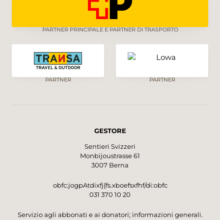
PARTNER PRINCIPALE E PARTNER DI TRASPORTO
PARTNER
PARTNER
GESTORE
Sentieri Svizzeri
Monbijoustrasse 61
3007 Berna
obfc:jogpAtdixfj{fs.xboefsxfhf/di:obfc
031 370 10 20
Servizio agli abbonati e ai donatori; informazioni generali.