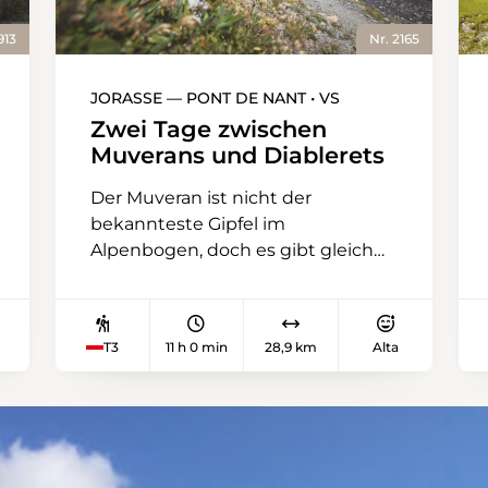
913
Nr. 2165
JORASSE — PONT DE NANT • VS
Zwei Tage zwischen
Muverans und Diablerets
Der Muveran ist nicht der
bekannteste Gipfel im
Alpenbogen, doch es gibt gleich
zwei davon: den Petit und den
Grand Muveran. Sie zu erklimmen,
ist etwas für Bergsteigerinnen und
T3
11 h 0 min
28,9 km
Alta
Bergsteiger. Dank der Tour des
Muverans können Wandernde sie
aber immerhin umrunden – und
das ist nicht weniger spektakulär.
Die Hüttentour führt in vier
Etappen über sechs Pässe durch