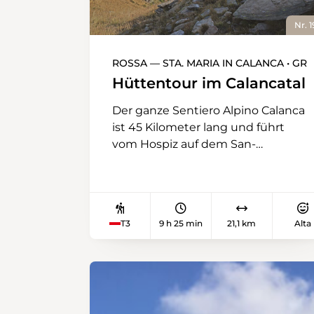
Nr. 1
ROSSA — STA. MARIA IN CALANCA • GR
Hüttentour im Calancatal
Der ganze Sentiero Alpino Calanca
ist 45 Kilometer lang und führt
vom Hospiz auf dem San-
Bernardino-Pass bis nach Sta.
Maria in Calanca. Dabei folgt er
immer dem Hauptkamm der
Bergkette zwischen den beiden
T3
9 h 25 min
21,1 km
Alta
italienischsprachigen südlichen
Bündner Tälern, dem Misox und
dem Calancatal. Obschon die
Wanderung immer über
bündnerisches Gebiet verläuft,
kommt viel Tessinatmosphäre auf.