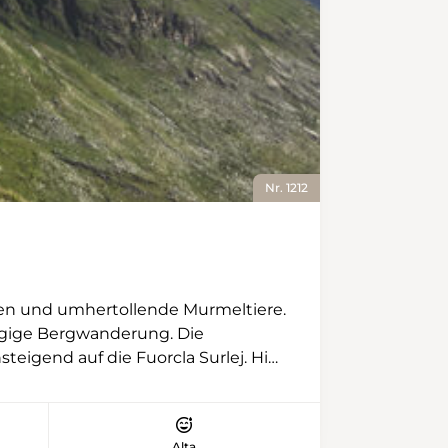
Gletscherbach. Man kann sich mit
Seilen sichern, aber je später der
Tag, desto mehr Wasser führt der
Bach. Im Zickzack geht es dann
zur Hütte, die durch einen mit
Blech verkleideten Anbau
erweitert wurde. Innen aber sieht
man den Übergang von Alt zu Neu
Nr. 1212
fast nicht. Das war auch das Ziel
von Architekt Daniel Suter. Er ist
jetzt nicht mehr ganz so häufig auf
der Gspaltenhornhütte
anzutreffen, aber etwa zweimal im
tten und umhertollende Murmeltiere.
Jahr nimmt er den langen Marsch
tägige Bergwanderung. Die
unter die Füsse, zumal auch der
teigend auf die Fuorcla Surlej. Hier
Abstieg angenehm ist. Stetig geht
t nun flach, ist gar leicht
es runter, ohne je anstrengend
0 Metern. Sie ist eine Turtzburg
oder sehr steil zu werden. Man
 Der zweite Tag startet mit einer
bleibt immer in der Nähe des
Alta