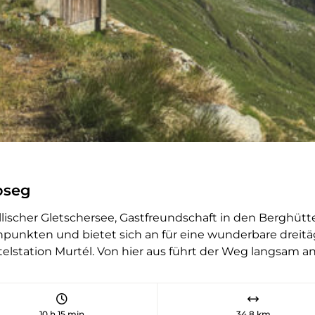
de la Forcle. Danach geht es fast
nur noch bergab: zunächst am Lac
de la Forcle vorbei, dann immer
dem Flüsschen Dorbonne entlang,
bis zwischen den Lärchen der
lauschige Lac de Derborence
hindurchblitzt. Im 18. Jahrhundert
haben hier zwei Bergstürze von
den Steilhängen der Diablerets
eine einzigartige Landschaft
geformt. Am zweiten Tag stehen
oseg
zunächst ein schweisstreibender
Aufstieg zum Pas de Cheville und
dyllischer Gletschersee, Gastfreundschaft in den Berghü
dann ein gemütlicher Spaziergang
npunkten und bietet sich an für eine wunderbare drei
über sanfte Wiesen bis zur Alp
elstation Murtél. Von hier aus führt der Weg langsam ans
Anzeinde an. Hier bietet sich die
s Val Roseg mit Blick auf den Piz Bernina. Der Weg verläuf
Refuge Giacomini für einen
ch zwei Stunden bequem die Chamanna Coaz auf rund 270
Zwischenhalt an, bevor es erneut
ig, mit einer Morgensonnenterasse für den ersten Kaffee.
in die Höhe zum Col des Essets
10 h 15 min
34,8 km