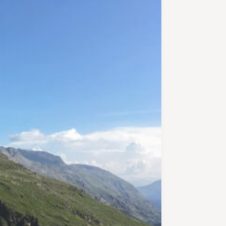
über die Bundalp und den
Gamchigletscher hat es ihm
angetan. Hier kommt man von der
traditionellen Alpwirtschaft in eine
karge Urlandschaft. Der Gletscher
hat sich in den letzten Jahren
immer mehr zurückgezogen, das
Eis ist manchmal nur noch zu
erahnen unter dem Schotter. Das
Schmelzwasser hat sich einen
gewaltigen Graben in den Fels
gefressen. Der tiefe Graben wird
auf einer Brücke überquert. Nun
folgt der Anstieg über Schotter
und die Gletschermoräne zur
Gspaltenhornhütte. Dabei gilt es,
eine Schlüsselstelle zu passieren:
Man quert einen steilen