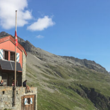
die Walliser und die Waadtländer
Alpen. Dank guter öV-Anbindung
kann auch nur ein zweitägiger
Ausschnitt davon gewandert
werden. Diese Wanderung startet
im Ferienort Ovronnaz, hoch über
dem Rhonetal. Bei den ersten
Höhenmetern bis Jorasse hilft die
Sesselbahn. Dann zeigen die
Wegweiser bereits das Tagesziel
Derborence oder das Zwischenziel
Rambert an. Über ausgedehnte
Alpen und steile Felsstufen führt
der Weg in alpines Gelände
unterhalb der Muverans, wo sich
gerne Steinböcke tummeln.
Vorbei an der Cabane Rambert
CAS wandert man weiter zum Col