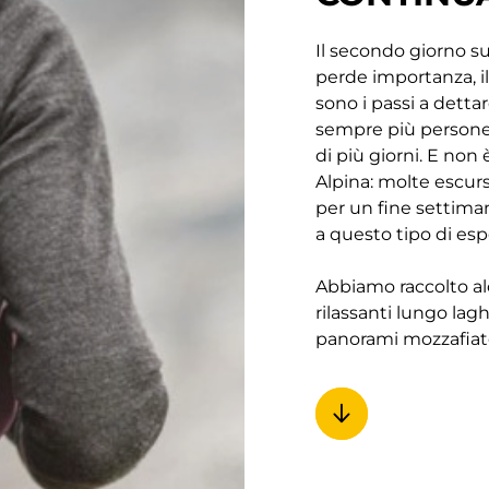
Il secondo giorno su
perde importanza, il
sono i passi a detta
sempre più persone 
di più giorni. E non 
Alpina: molte escurs
per un fine settim
a questo tipo di esp
Abbiamo raccolto alc
rilassanti lungo lag
panorami mozzafiat