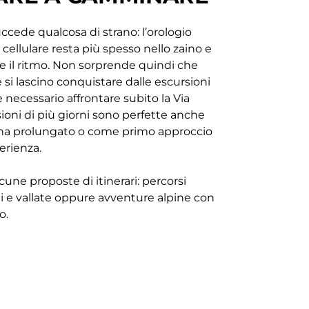
ccede qualcosa di strano: l’orologio
 cellulare resta più spesso nello zaino e
re il ritmo. Non sorprende quindi che
si lascino conquistare dalle escursioni
è necessario affrontare subito la Via
ioni di più giorni sono perfette anche
ana prolungato o come primo approccio
erienza.
une proposte di itinerari: percorsi
hi e vallate oppure avventure alpine con
o.