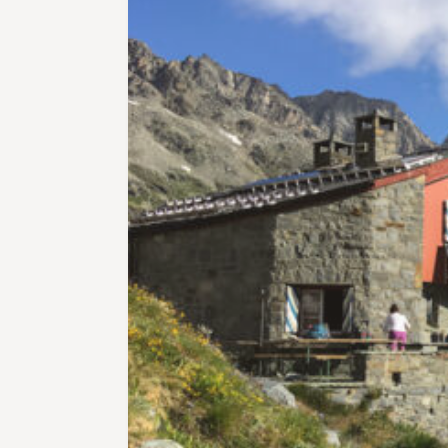
Wer nur zwei Tage Zeit hat, für den
gibt es eine lohnende Alternative:
Auf der Anfahrt nach Rossa erlebt
man die ganze Schönheit der alten
Weiler und steilen Felswände
bequem vom Postautositz aus. Der
Aufstieg zur Capanna Buffalora
kann dann allerdings schon etwas
schweisstreibend sein. Von Rossa
steigt der Weg steil zur Alp de
Calvaresc auf. Die Ziegenalp ist ein
erster Höhepunkt der Tour. Bis
zum Etappenziel Capanna
Buffalora sind es nun nur noch
rund 45 Minuten. Der zweite Tag
beginnt mit einem weiteren
kurzen Anstieg zum Pass de
Buffalora und zum Übergang an