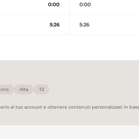
0:00
0:00
5:26
5:26
cino
Alta
T2
rlo al tuo account e ottenere contenuti personalizzati in base 