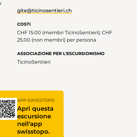
o
gite@ticinosentieri.ch
COSTI
CHF 15.00 (membri TicinoSentieri); CHF
25.00 (non membri) per persona
ASSOCIAZIONE PER L'ESCURSIONISMO
TicinoSentieri
APP SWISSTOPO
Apri questa
escursione
nell'app
swisstopo.