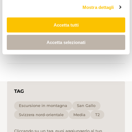
Mostra dettagli
Buchserberg, Berghaus
0:00
0:00
Accetta tutti
Voralp, Kurhaus
Accetta selezionati
3:45
3:45
TAG
Escursione in montagna
San Gallo
Svizzera nord-orientale
Media
T2
Cliccando su un tag, puoi aggiungerlo al tuo