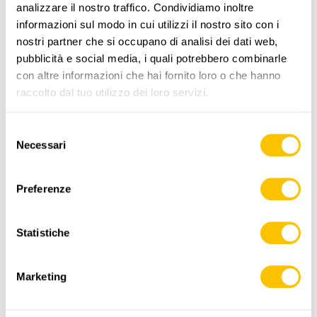
analizzare il nostro traffico. Condividiamo inoltre
informazioni sul modo in cui utilizzi il nostro sito con i
www.sentieri-svizzeri.ch
nostri partner che si occupano di analisi dei dati web,
pubblicità e social media, i quali potrebbero combinarle
con altre informazioni che hai fornito loro o che hanno
raccolto dal tuo utilizzo dei loro servizi.
,
swisstopo
Selezione
Necessari
del
Dati:
consenso
Preferenze
Statistiche
Marketing
ITINERARIO
PROFILO DI ALTEZZA