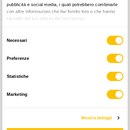
pubblicità e social media, i quali potrebbero combinarle
Iscrizione possibile fino al 28.06.2026
con altre informazioni che hai fornito loro o che hanno
Iscrizione
raccolto dal tuo utilizzo dei loro servizi.
Selezione
Necessari
del
consenso
TAG
Preferenze
Escursione
San Gallo
Svizzera sudorientale
Media
T2
Statistiche
Cliccando su un tag, puoi aggiungerlo al tuo
Marketing
account e ottenere contenuti personalizzati in base
ai tuoi interessi. I tag possono essere salvati solo in
un account.
Mostra dettagli