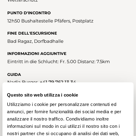
PUNTO D'INCONTRO
12h50 Bushaltestelle Pfäfers, Postplatz
FINE DELL'ESCURSIONE
Bad Ragaz, Dorfbadhalle
INFORMAZIONI AGGIUNTIVE
Eintritt in die Schlucht: Fr. 5.00 Distanz: 7.5km
GUIDA
Nadja Burger,
+41 79 762 13 34
Questo sito web utilizza i cookie
nadjaburger-helg@gmx.ch
Utilizziamo i cookie per personalizzare contenuti ed
ASSOCIAZIONE PER L'ESCURSIONISMO
annunci, per fornire funzionalità dei social media e per
St. Galler Wanderwege
analizzare il nostro traffico. Condividiamo inoltre
informazioni sul modo in cui utilizzi il nostro sito con i
ISCRIZIONI
nostri partner che si occupano di analisi dei dati web,