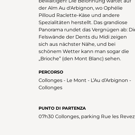
bewältigen! Die Belohnung wartet auf
der Alm Au d'Arbignon, wo Ophélie
Pilloud Raclette-Käse und andere
Spezialitäten herstellt. Das grandiose
Panorama rundet das Vergnügen ab: Di
Felswände der Dents du Midi zeigen
sich aus nächster Nähe, und bei
schönem Wetter kann man sogar die
„Brioche” (den Mont Blanc) sehen.
PERCORSO
Collonges - Le Mont - L’Au d’Arbignon -
Collonges
PUNTO DI PARTENZA
07h30 Collonges, parking Rue les Revez