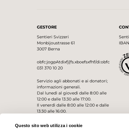
GESTORE
CON
Sentieri Svizzeri
Senti
Monbijoustrasse 61
IBAN
3007 Berna
obfc:jogpAtdixfj{fs.xboefsxfhf/di:obfc
031 370 10 20
Servizio agli abbonati e ai donatori;
informazioni generali.
Dal lunedì al giovedì dalle 8:00 alle
12:00 e dalle 13:30 alle 17:00.
Il venerdì dalle 8:00 alle 12:00 e dalle
13:30 alle 16:00.
Questo sito web utilizza i cookie
CONTATTO PER RICHIESTE