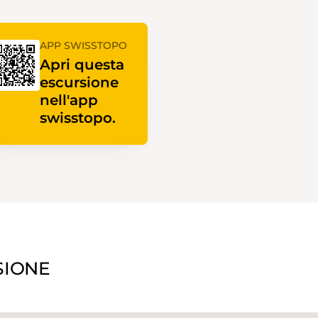
APP SWISSTOPO
Apri questa
escursione
nell'app
swisstopo.
SIONE