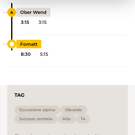
Ober Wend
3:15
3:15
Fomatt
8:30
5:15
TAG
Escursione alpina
Obvaldo
Svizzera centrale
Alta
T4