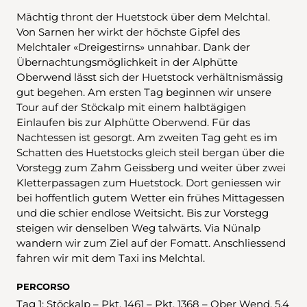
Mächtig thront der Huetstock über dem Melchtal.
Von Sarnen her wirkt der höchste Gipfel des
Melchtaler «Dreigestirns» unnahbar. Dank der
Übernachtungsmöglichkeit in der Alphütte
Oberwend lässt sich der Huetstock verhältnismässig
gut begehen. Am ersten Tag beginnen wir unsere
Tour auf der Stöckalp mit einem halbtägigen
Einlaufen bis zur Alphütte Oberwend. Für das
Nachtessen ist gesorgt. Am zweiten Tag geht es im
Schatten des Huetstocks gleich steil bergan über die
Vorstegg zum Zahm Geissberg und weiter über zwei
Kletterpassagen zum Huetstock. Dort geniessen wir
bei hoffentlich gutem Wetter ein frühes Mittagessen
und die schier endlose Weitsicht. Bis zur Vorstegg
steigen wir denselben Weg talwärts. Via Nünalp
wandern wir zum Ziel auf der Fomatt. Anschliessend
fahren wir mit dem Taxi ins Melchtal.
PERCORSO
Tag 1: Stöckalp – Pkt. 1461 – Pkt. 1368 – Ober Wend, 5.4