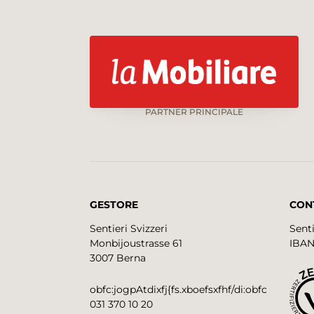
PARTNER PRINCIPALE
GESTORE
CON
Sentieri Svizzeri
Senti
Monbijoustrasse 61
IBAN
3007 Berna
obfc:jogpAtdixfj{fs.xboefsxfhf/di:obfc
031 370 10 20