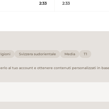
2:33
2:33
igioni
Svizzera sudorientale
Media
T1
rlo al tuo account e ottenere contenuti personalizzati in base 