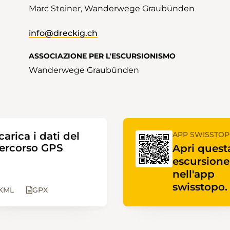
Marc Steiner, Wanderwege Graubünden
info@dreckig.ch
ASSOCIAZIONE PER L'ESCURSIONISMO
Wanderwege Graubünden
carica i dati del
APP SWISSTO
ercorso GPS
Apri quest
escursione
nell'app
swisstopo.
KML
GPX