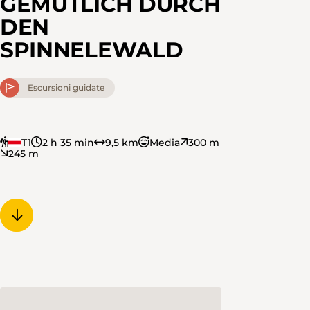
GEMÜTLICH DURCH
DEN
SPINNELEWALD
Escursioni guidate
T1
2 h 35 min
9,5 km
Media
300 m
245 m